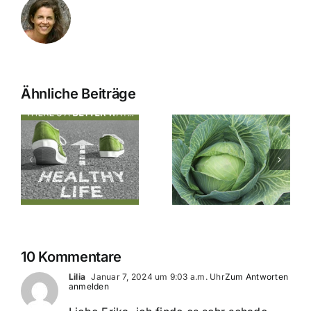
Ähnliche Beiträge
e
Die
Verkörperu
Heilkraft
der Seele
k
des
und
r
Weißkohlsafts
Verdauung
t
t
10 Kommentare
Lilia
Januar 7, 2024 um 9:03 a.m. Uhr
Zum Antworten
anmelden